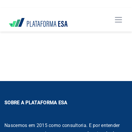
data-spy="scroll" data-target="#header">
Your transaction failed, please try again or contact support.
SOBRE A PLATAFORMA ESA
Nascemos em 2015 como consultoria. E por entender