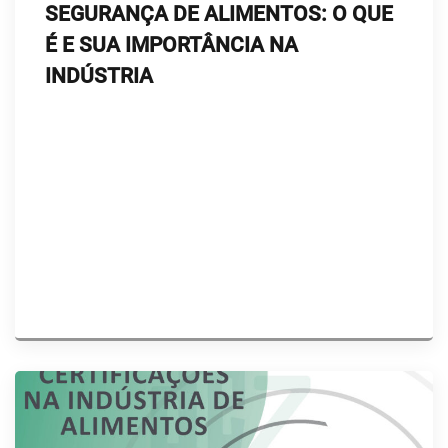
SEGURANÇA DE ALIMENTOS: O QUE
É E SUA IMPORTÂNCIA NA
INDÚSTRIA
Você sabe o que é segurança dos alimentos? Sabe
como a falta de controle rigoroso pode impactar
diretamente a operação e a credibilidade da sua
empresa? Garantir que um produto chegue à mesa
do consumidor livre de qualquer risco não é
apenas uma obrigação legal ou um diferencial de
mercado, é o pilar que sustenta […]