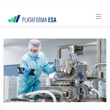
data-spy="scroll" data-target="#header">