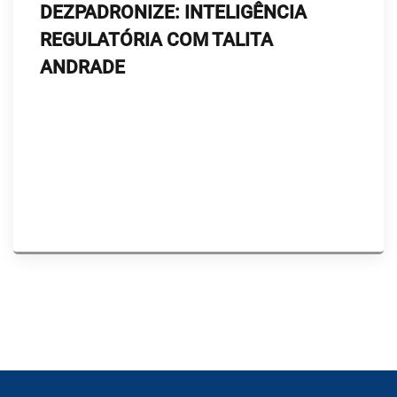
DEZPADRONIZE: INTELIGÊNCIA
REGULATÓRIA COM TALITA
ANDRADE
Talita Andrade é engenheira de alimento, com
mais de 12 anos de experiência na área de
assuntos regulatórios. Neste episódio, ela nos
trouxe importantes atualizações sobre a
legislação de alimentos.