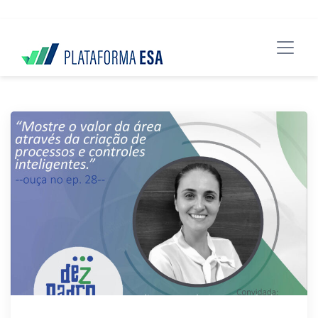
data-spy="scroll" data-target="#header">