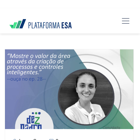
data-spy="scroll" data-target="#header">