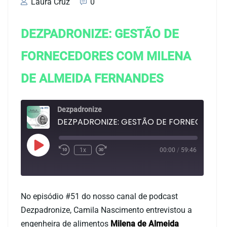
Laura Cruz
0
DEZPADRONIZE: GESTÃO DE
FORNECEDORES COM MILENA
DE ALMEIDA FERNANDES
Dezpadronize
1x
00:00
/
59:46
Duração: 59:46
No episódio #51 do nosso canal de podcast
Dezpadronize, Camila Nascimento entrevistou a
engenheira de alimentos
Milena de Almeida