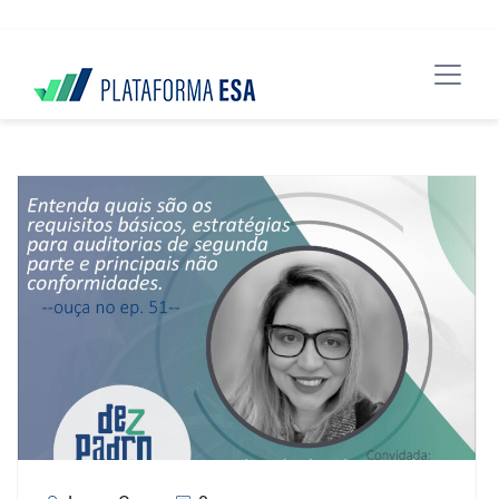
data-spy="scroll" data-target="#header">