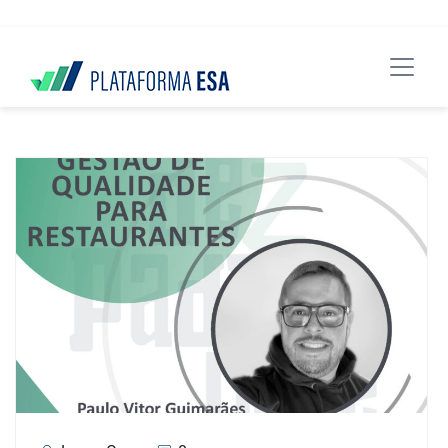
data-spy="scroll" data-target="#header">