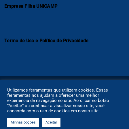
Empresa Filha UNICAMP
Termo de Uso e Política de Privacidade
Utilizamos ferramentas que utilizam cookies. Essas
ferramentas nos ajudam a oferecer uma melhor
experiência de navegação no site. Ao clicar no botão
“Aceitar” ou continuar a visualizar nosso site, você
concorda com o uso de cookies em nosso site.
Copyright ©2021 I Plataforma ESA. Todos os direitos
reservados.
Minhas opções
Aceitar