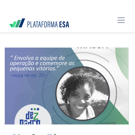
data-spy="scroll" data-target="#header">