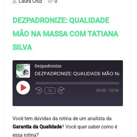
Laura Cruz
0
DEZPADRONIZE: QUALIDADE
MÃO NA MASSA COM TATIANA
SILVA
Dezpadronize
DEZPADRONIZE: QUALIDADE 
1x
00:00
/
55:56
Duração: 55:56
Você tem dúvidas da rotina de um analista da
Garantia da Qualidade
? Você quer saber como é
essa rotina?