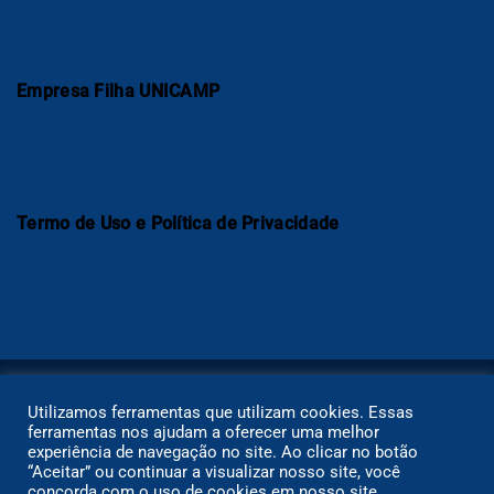
Empresa Filha UNICAMP
Termo de Uso e Política de Privacidade
Utilizamos ferramentas que utilizam cookies. Essas
ferramentas nos ajudam a oferecer uma melhor
experiência de navegação no site. Ao clicar no botão
“Aceitar” ou continuar a visualizar nosso site, você
concorda com o uso de cookies em nosso site.
Copyright ©2021 I Plataforma ESA. Todos os direitos