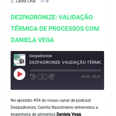
Laura Cruz
0
DEZPADRONIZE: VALIDAÇÃO
TÉRMICA DE PROCESSOS COM
DANIELA VEGA
Dezpadronize
DEZPADRONIZE: VALIDA
1x
00:00
/
55:53
Duração: 55:53
No episódio #54 do nosso canal de podcast
Dezpadronize, Camila Nascimento entrevistou a
engenheira de alimentos
Daniela Vega
.