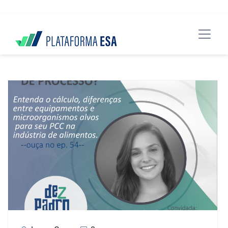
data-spy="scroll" data-target="#header">