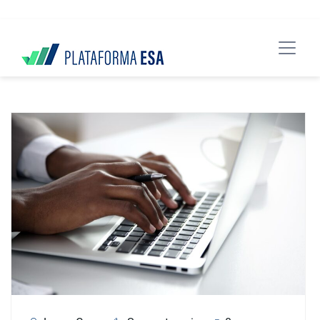
data-spy="scroll" data-target="#header">