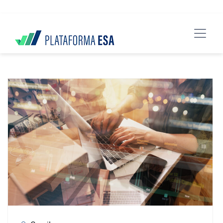
data-spy="scroll" data-target="#header">