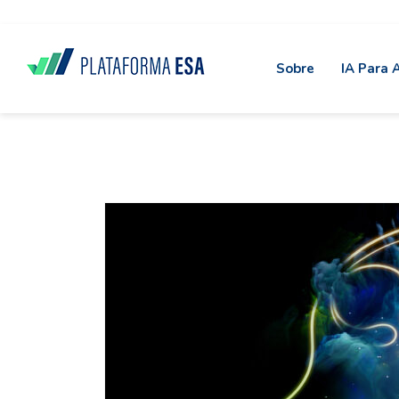
data-spy="scroll" data-target="#header">
Sobre
IA Para