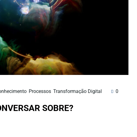
onhecimento
,
Processos
,
Transformação Digital
0
ONVERSAR SOBRE?