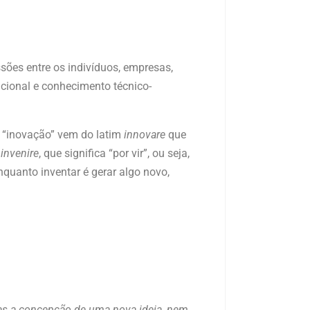
sões entre os indivíduos, empresas,
cional e conhecimento técnico-
 “inovação” vem do latim
innovare
que
m
invenire
, que significa “por vir”, ou seja,
nquanto inventar é gerar algo novo,
as a concepção de uma nova ideia, nem