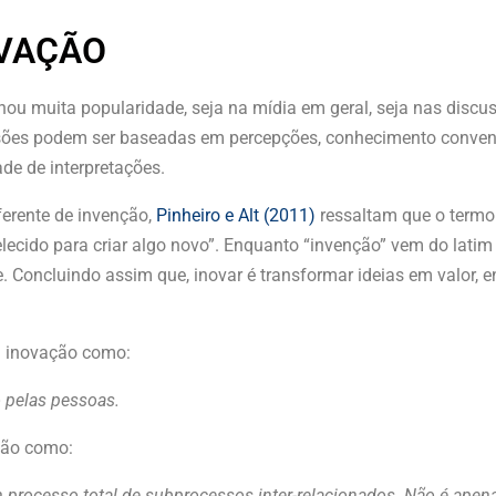
OVAÇÃO
u muita popularidade, seja na mídia em geral, seja nas discus
ssões podem ser baseadas em percepções, conhecimento conven
ade de interpretações.
ferente de invenção,
Pinheiro e Alt (2011)
ressaltam que o termo
belecido para criar algo novo”. Enquanto “invenção” vem do lati
. Concluindo assim que, inovar é transformar ideias em valor, e
a inovação como:
o pelas pessoas.
ção como:
processo total de subprocessos inter-relacionados. Não é apen