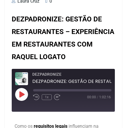
Laura Cruz
0
DEZPADRONIZE: GESTÃO DE
RESTAURANTES – EXPERIÊNCIA
EM RESTAURANTES COM
RAQUEL LOGATO
DEZPADRONIZE
DEZPADRONIZE: GESTÃO DE RESTAURANTES 
1x
00:00
/
1:02:16
Duração: 1:02:16
Como os
requisitos legais
influenciam na