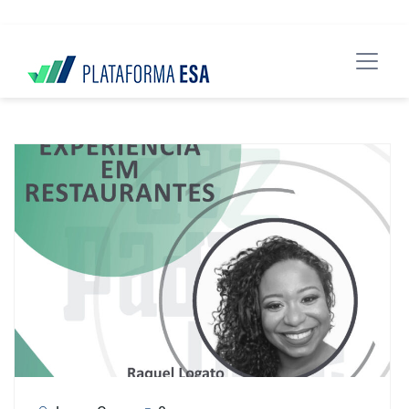
data-spy="scroll" data-target="#header">