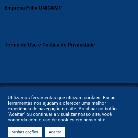
Empresa Filha UNICAMP
Termo de Uso e Política de Privacidade
Utilizamos ferramentas que utilizam cookies. Essas
ferramentas nos ajudam a oferecer uma melhor
experiência de navegação no site. Ao clicar no botão
“Aceitar” ou continuar a visualizar nosso site, você
concorda com o uso de cookies em nosso site.
Copyright ©2021 I Plataforma ESA. Todos os direitos
reservados.
Minhas opções
Aceitar