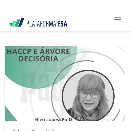
data-spy="scroll" data-target="#header">