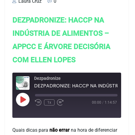
Laura Cruz
0
DEZPADRONIZE: HACCP NA
INDÚSTRIA DE ALIMENTOS –
APPCC E ÁRVORE DECISÓRIA
COM ELLEN LOPES
Dezpadronize
DEZPADRON
1x
00:00
/
1:14:57
Duração: 1:14:57
Quais dicas para
não errar
na hora de diferenciar