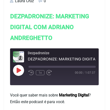
Laura Cruz
0
DEZPADRONIZE: MARKETING
DIGITAL COM ADRIANO
ANDREGHETTO
Dezpadronize
DEZPADRONIZE: MARKETING DIGITA
1x
00:00
/
1:07:37
Duração: 1:07:37
Você quer saber mais sobre
Marketing Digital
?
Então este podcast é para você.