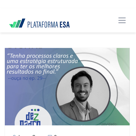
data-spy="scroll" data-target="#header">